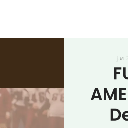
INICIO
NUESTRA IGLESIA
EN VI
jue 
F
AME
D