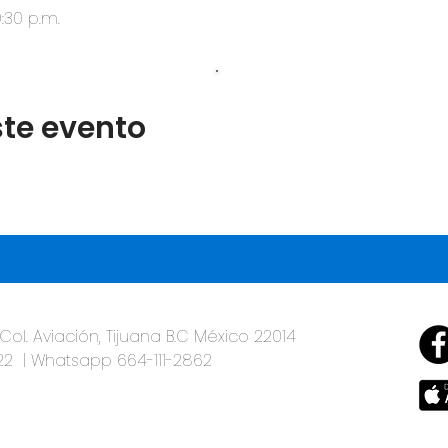
:30 p.m.
OFRENDA
te evento
 Col. Aviación, Tijuana B.C México 22014
2 | Whatsapp 664-111-2862