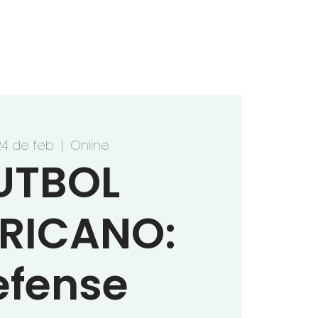
VO
DONACIONES
CONTACTO
24 de feb
  |  
Online
UTBOL
RICANO:
efense