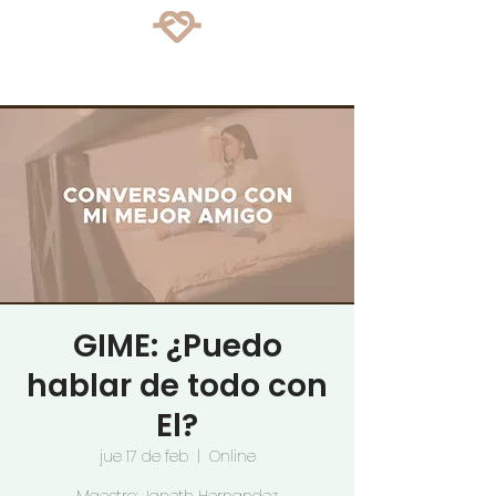
GIME: ¿Puedo
hablar de todo con
El?
jue 17 de feb
  |  
Online