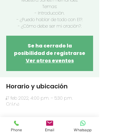
Maestro: Janeth Hernandez
Temas:
- Introducción.
- ¿Puedo hablar de todo con El?.
- ¿Cómo debe ser mi oración?.
Se ha cerrado la
posibilidad de registrarse
Ver otros eventos
Horario y ubicación
17 feb 2022, 4:00 p.m. – 5:30 p.m.
OFRENDA
Online
Compartir este evento
Phone
Email
Whatsapp