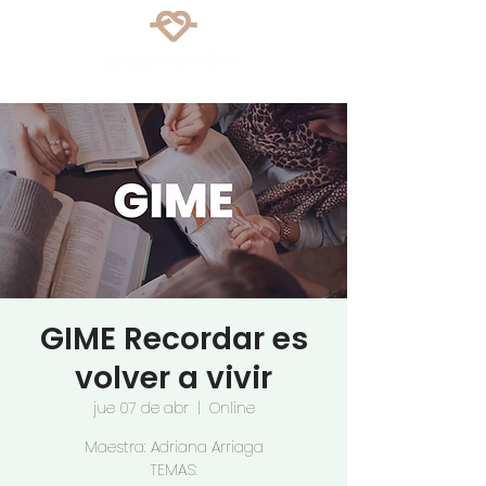
GIME Recordar es
volver a vivir
jue 07 de abr
  |  
Online
Maestra: Adriana Arriaga
TEMAS: