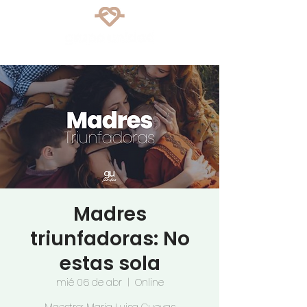
Madres
triunfadoras: No
estas sola
mié 06 de abr
  |  
Online