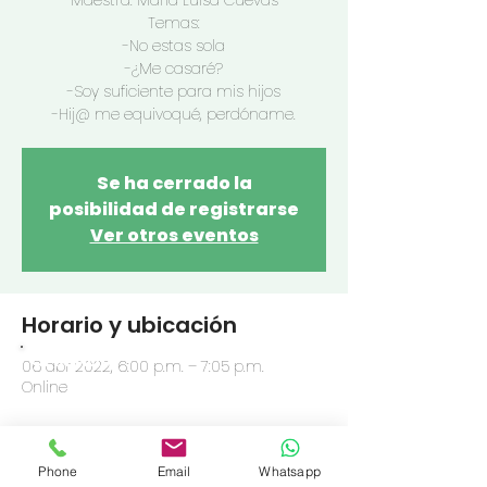
Maestra: Maria Luisa Cuevas
Temas:
-No estas sola
-¿Me casaré?
-Soy suficiente para mis hijos
-Hij@ me equivoqué, perdóname.
Se ha cerrado la
posibilidad de registrarse
Ver otros eventos
Horario y ubicación
OFRENDA
06 abr 2022, 6:00 p.m. – 7:05 p.m.
Online
Compartir este evento
Phone
Email
Whatsapp