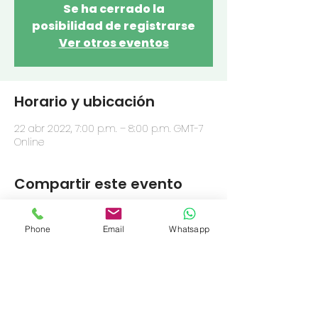
Se ha cerrado la
posibilidad de registrarse
Ver otros eventos
Horario y ubicación
22 abr 2022, 7:00 p.m. – 8:00 p.m. GMT-7
Online
Compartir este evento
Phone
Email
Whatsapp
OFRENDA