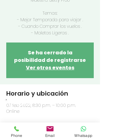
Maestro: Betty Proo
Temas:
- Mejor Temporada para viajar .
- Cuando Comprar los vuelos .
- Maletas Ligeras .
Se ha cerrado la
posibilidad de registrarse
Ver otros eventos
Horario y ubicación
OFRENDA
07 feb 2022, 8:30 p.m. – 10:00 p.m.
Online
Compartir este evento
Phone
Email
Whatsapp